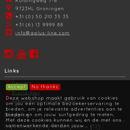
Koldingweg 7-B
9723HL Groningen
+31 (0) 50 210 35 35
+31 (6) 13 9999 88
info@aplus-line.com
Links
Dealers
Accept
No thanks
Disclaimer
Deze webshop maakt gebruik van cookies
Explanation Traffic light
om jou een optimale bezoekerservaring te
bieden, om je relevante advertenties aan te
Shipping
bieden en om jouw surfgedrag te meten.
Met deze cookies kunnen wij en de met ons
samenwerkende derden jouw
Free shipping for orders above €125,-