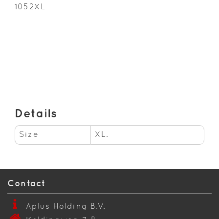
1052XL
Details
Size
XL.
Contact
Aplus Holding B.V.