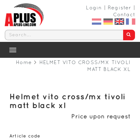
Login
|
Register
|
Contact
Toggle
Navigation
Home
>
HELMET VITO CROSS/MX TIVOLI
MATT BLACK XL
Helmet vito cross/mx tivoli
matt black xl
Price upon request
Article code